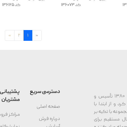
کد 136073
کد 136125
»
2
1
«
دسترسی سریع
پشتیبانی
شرکت مجتمع نساجی آسایش کاشان در سال ۱۳۸۰ تأسیس و
مشتریان
د و از ابتدا با
صفحه اصلی
جموعه با تکیه بر
مراکز فر
درباره فرش
ال مستقیم برای
آسایش
نمایشگاه
از جمله صادرکننده