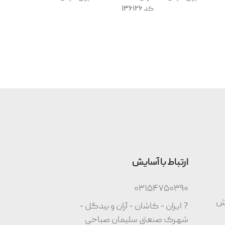
کد 136126
ارتباط با آسایش
03154750390
وش
? ایران - کاشان - آران و بیدگل -
شهرک صنعتی سلیمان صباحی