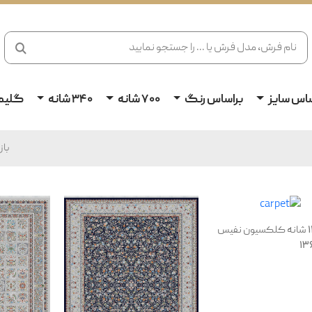
ساس سایز
براساس رنگ
700 شانه
340 شانه
گلیم
با
فرش 1200 شانه کلکسیون نفیس