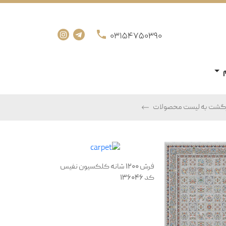
03154750390
زگشت به لیست محصولات
فرش 1200 شانه کلکسیون نفیس
کد 136046