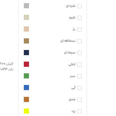
نقره ای
کرم
بژ
نسکافه ای
سرمه ای
لاکی
کد 136044
سبز
آبی
مسی
زرد