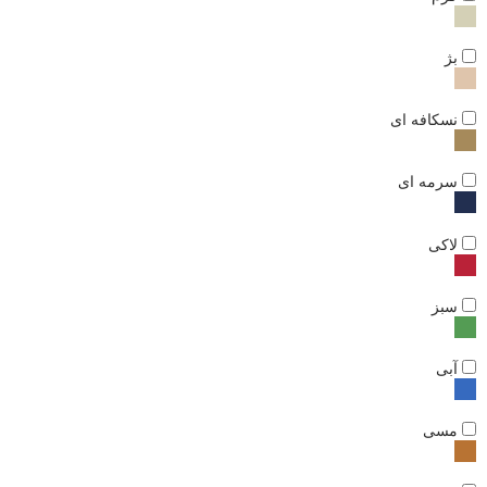
بژ
نسکافه ای
سرمه ای
لاکی
سبز
آبی
مسی