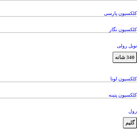
کلکسیون پارسی
کلکسیون نگار
نوبل رولی
340 شانه
کلکسیون لونا
کلکسیون پتینه
رول
گلیم