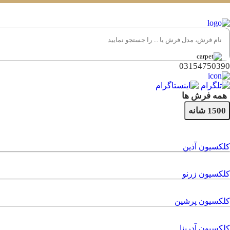
03154750390
همه فرش ها
1500 شانه
کلکسیون آذین
کلکسیون زرنو
کلکسیون پرشین
کلکسیون آدرینا