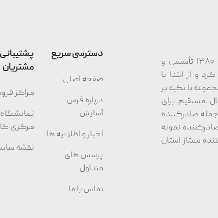
دسترسی سریع
پشتیبانی
شرکت مجتمع نساجی آسایش کاشان در سال ۱۳۸۰ تأسیس و
مشتریان
د و از ابتدا با
صفحه اصلی
جموعه با تکیه بر
مراکز فر
درباره فرش
ال مستقیم برای
آسایش
نمایشگاه
از جمله صادرکننده
مرکزی کا
کشوری در سال‌های ۸۹، ۹۰، ۹۲، ۹۴ و ۹۵، صادرکننده نمونه
اخبار و اطلاعیه ها
۱۳۸۳ تا ۱۳۹۶) و صادرکننده ممتاز استان
نقشه سای
پرسش های
متداول
تماس با ما