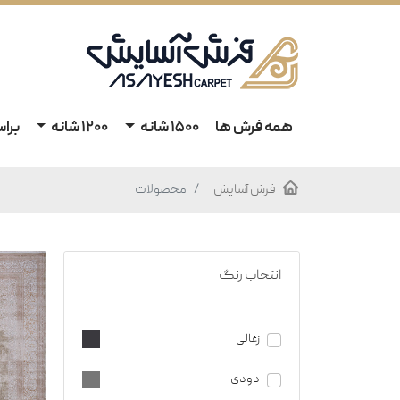
همه فرش ها
1500 شانه
1200 شانه
برا
فرش آسایش
محصولات
انتخاب رنگ
زغالی
دودی