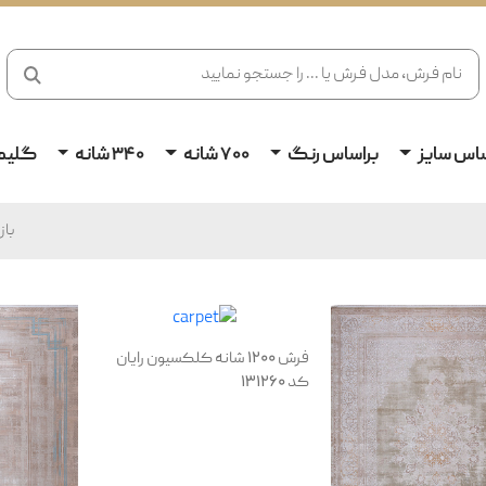
ساس سایز
براساس رنگ
700 شانه
340 شانه
گلیم
با
فرش 1200 شانه کلکسیون رایان
کد 131260