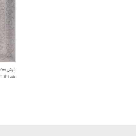
کد 131141