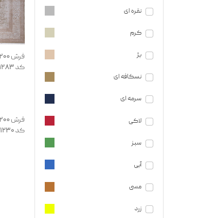
نقره ای
کرم
بژ
کد 131283
نسکافه ای
سرمه ای
لاکی
کد 131230
سبز
آبی
مسی
زرد