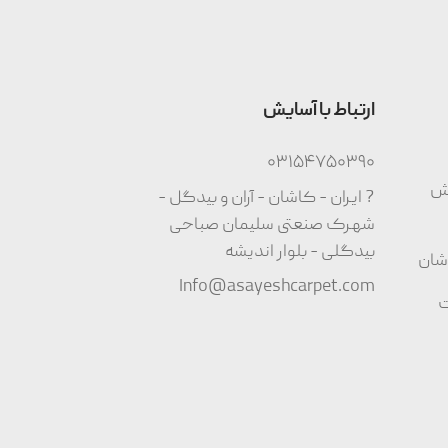
ارتباط با آسایش
03154750390
وش
? ایران - کاشان - آران و بیدگل -
شهرک صنعتی سلیمان صباحی
بیدگلی - بلوار اندیشه
شان
Info@asayeshcarpet.com
ت