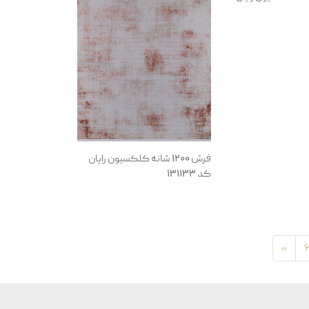
فرش 1200 شانه کلکسیون رایان
کد 131133
»