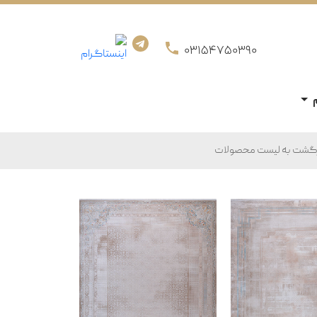
03154750390
زگشت به لیست محصولات